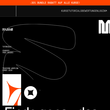
-30% BUNDLE RABATT AUF ALLE KURSE!
KURSE
TUTORIALS
BEWERTUNGEN
LOGIN
TUTORIALS
COURSES
FREE GUIDES
.
.
TEACHING WEBFLOW
SINCE 2018