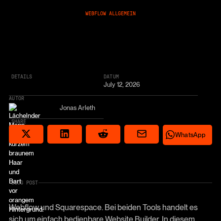
WEBFLOW ALLGEMEIN
DETAILS
DATUM
July 12, 2026
AUTOR
Jonas Arleth
SHARE
Share via email
Share on Reddit
Auf X teilen
Share on LinkedIn
Share on Wha
WhatsApp
BLOG POST
Webflow und Squarespace. Bei beiden Tools handelt es
sich um einfach bedienbare Website Builder. In diesem