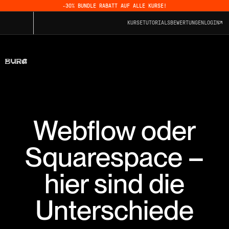
-30% BUNDLE RABATT AUF ALLE KURSE!
KURSE
TUTORIALS
BEWERTUNGEN
LOGIN
Webflow oder
Squarespace –
hier sind die
Unterschiede