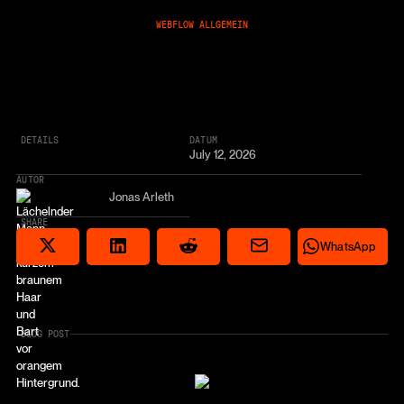
WEBFLOW ALLGEMEIN
DETAILS
DATUM
July 12, 2026
AUTOR
Jonas Arleth
SHARE
Share via email
Share on Reddit
Auf X teilen
Share on LinkedIn
Share on Wha
WhatsApp
BLOG POST