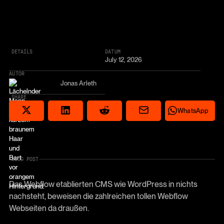
DETAILS
DATUM
July 12, 2026
AUTOR
Jonas Arleth
SHARE
Share via email
Share on Reddit
Auf X teilen
Share on LinkedIn
Share on Wha
WhatsApp
BLOG POST
Das Webflow etablierten CMS wie WordPress in nichts
nachsteht, beweisen die zahlreichen tollen Webflow
Webseiten da draußen.