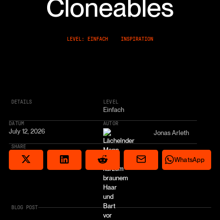
Cloneables
LEVEL: EINFACH
INSPIRATION
DETAILS
LEVEL
Einfach
DATUM
AUTOR
July 12, 2026
Jonas Arleth
SHARE
Share via email
Share on Reddit
Auf X teilen
Share on LinkedIn
Share on Wha
WhatsApp
BLOG POST