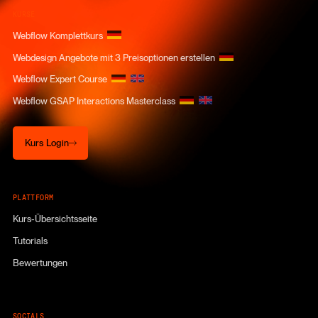
KURSE
Webflow Komplettkurs
Webdesign Angebote mit 3 Preisoptionen erstellen
Webflow Expert Course
Webflow GSAP Interactions Masterclass
Kurs Login
Kurs Login
PLATTFORM
Kurs-Übersichtsseite
Tutorials
Bewertungen
SOCIALS