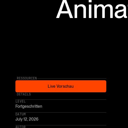
Anima
RESSOURCEN
Live Vorschau
Live Vorschau
* AFFILIATE LINK
DETAILS
LEVEL
Fortgeschritten
DATUM
July 12, 2026
AUTOR