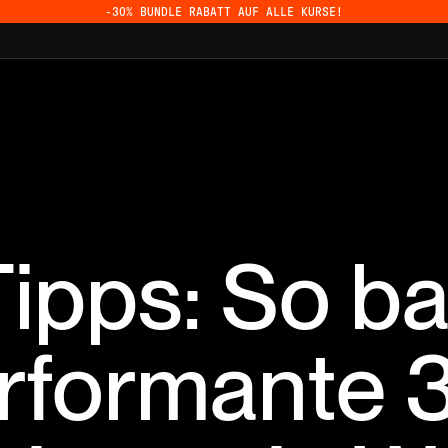
-30% BUNDLE RABATT AUF ALLE KURSE!
Tipps: So b
rformante 