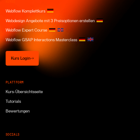
KURSE
Webflow Komplettkurs
Webdesign Angebote mit 3 Preisoptionen erstellen
Webflow Expert Course
Webflow GSAP Interactions Masterclass
Kurs Login
Kurs Login
PLATTFORM
Kurs-Übersichtsseite
Tutorials
Bewertungen
SOCIALS