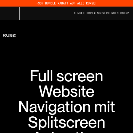
-30% BUNDLE RABATT AUF ALLE KURSE!
KURSE
TUTORIALS
BEWERTUNGEN
LOGIN
Full screen
Website
Navigation mit
Splitscreen