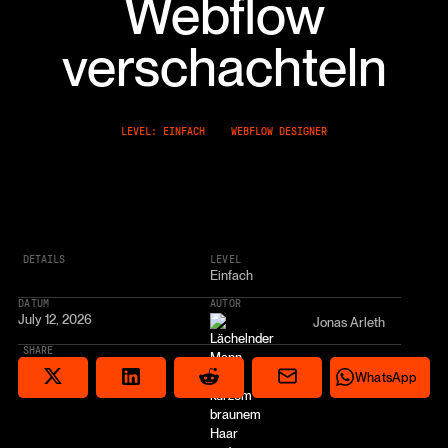
Webflow
verschachteln
LEVEL: EINFACH
WEBFLOW DESIGNER
DETAILS
LEVEL
Einfach
DATUM
AUTOR
July 12, 2026
Jonas Arleth
SHARE
Share via email
Share on Reddit
Auf X teilen
Share on LinkedIn
Share on Wha
WhatsApp