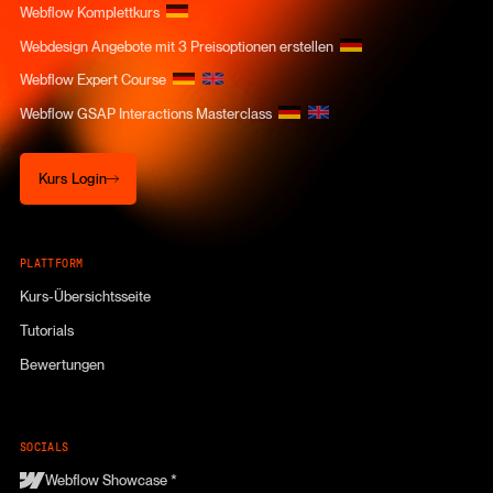
Webflow Komplettkurs
Webdesign Angebote mit 3 Preisoptionen erstellen
Webflow Expert Course
Webflow GSAP Interactions Masterclass
Kurs Login
Kurs Login
PLATTFORM
Kurs-Übersichtsseite
Tutorials
Bewertungen
SOCIALS
Webflow Showcase *