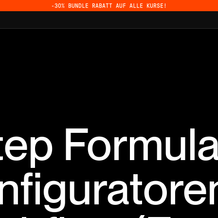
-30% BUNDLE RABATT AUF ALLE KURSE!
tep Formul
nfiguratoren