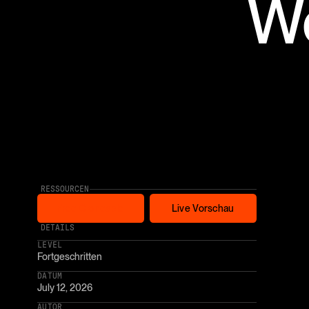
We
RESSOURCEN
Free Cloneable
Live Vorschau
Free Cloneable
Live Vorschau
* AFFILIATE LINK
DETAILS
LEVEL
Fortgeschritten
DATUM
July 12, 2026
AUTOR