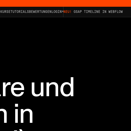
KURSE
TUTORIALS
BEWERTUNGEN
LOGIN
NEU!
GSAP TIMELINE IN WEBFLOW
are und
 in