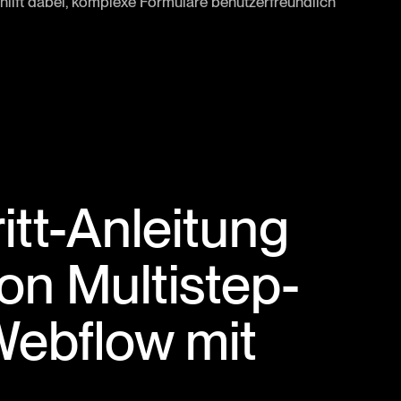
g hilft dabei, komplexe Formulare benutzerfreundlich
itt-Anleitung
von Multistep-
Webflow mit