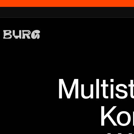
Multis
Ko