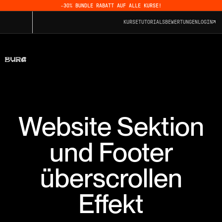
-30% BUNDLE RABATT AUF ALLE KURSE!
KURSE
TUTORIALS
BEWERTUNGEN
LOGIN
Website Sektion
und Footer
überscrollen
Effekt