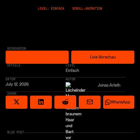
LEVEL: EINFACH
SCROLL-ANIMATION
RESSOURCEN
Free Cloneable
Live Vorschau
Free Cloneable
Live Vorschau
* AFFILIATE LINK
DETAILS
LEVEL
Einfach
DATUM
AUTOR
July 12, 2026
Jonas Arleth
SHARE
Share via email
Share on Reddit
Auf X teilen
Share on LinkedIn
Share on Wha
WhatsApp
BLOG POST