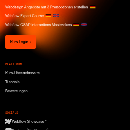
Webdesign Angebote mit 3 Preisoptionen erstellen
Webflow Expert Course
Webflow GSAP Interactions Masterclass
Kurs Login
Kurs Login
PLATTFORM
Kurs-Übersichtsseite
Tutorials
Bewertungen
SOCIALS
Webflow Showcase *