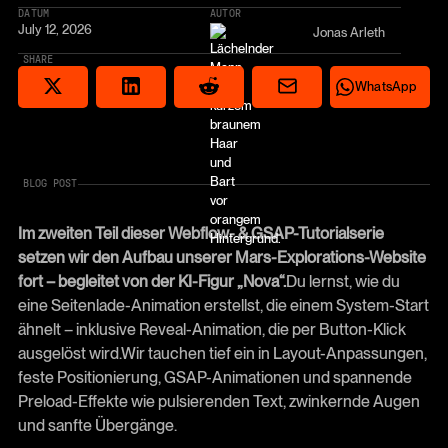
DATUM
AUTOR
July 12, 2026
Jonas Arleth
SHARE
Share via email
Share on Reddit
Auf X teilen
Share on LinkedIn
Share on Wha
WhatsApp
BLOG POST
Im zweiten Teil dieser Webflow- & GSAP-Tutorialserie
setzen wir den Aufbau unserer Mars-Explorations-Website
fort – begleitet von der KI-Figur „Nova“.
Du lernst, wie du
eine Seitenlade-Animation erstellst, die einem System-Start
ähnelt – inklusive Reveal-Animation, die per Button-Klick
ausgelöst wird.Wir tauchen tief ein in Layout-Anpassungen,
feste Positionierung, GSAP-Animationen und spannende
Preload-Effekte wie pulsierenden Text, zwinkernde Augen
und sanfte Übergänge.