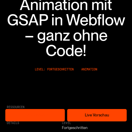
Animation mit
GSAP in Webflow
– ganz ohne
Code!
LEVEL: FORTGESCHRITTEN
ANIMATION
RESSOURCEN
Free Cloneable
Live Vorschau
Free Cloneable
Live Vorschau
* AFFILIATE LINK
DETAILS
LEVEL
Fortgeschritten