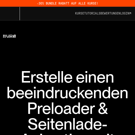
-30% BUNDLE RABATT AUF ALLE KURSE!
KURSE
TUTORIALS
BEWERTUNGEN
LOGIN
Erstelle einen
beeindruckenden
Preloader &
Seitenlade-