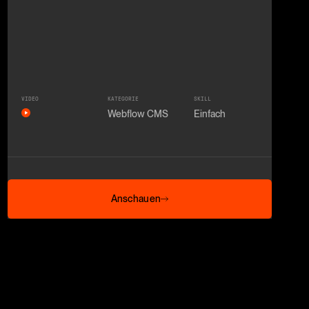
VIDEO
KATEGORIE
SKILL
Webflow CMS
Einfach
Anschauen
Anschauen