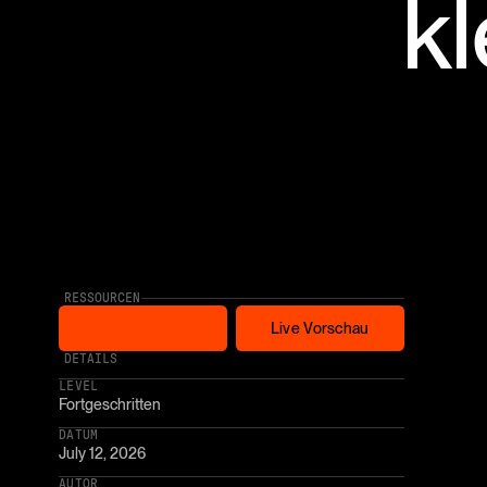
k
RESSOURCEN
Free Cloneable
Live Vorschau
Free Cloneable
Live Vorschau
* AFFILIATE LINK
DETAILS
LEVEL
Fortgeschritten
DATUM
July 12, 2026
AUTOR