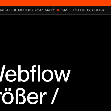
KURSE
TUTORIALS
BEWERTUNGEN
LOGIN
NEU!
GSAP TIMELINE IN WEBFLOW
Webflow
ößer /