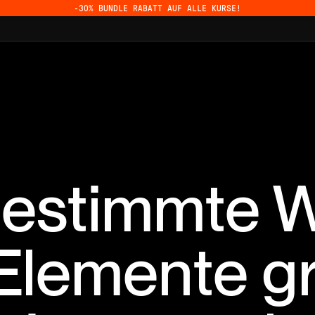
-30% BUNDLE RABATT AUF ALLE KURSE!
 Bestimmte 
lemente gr