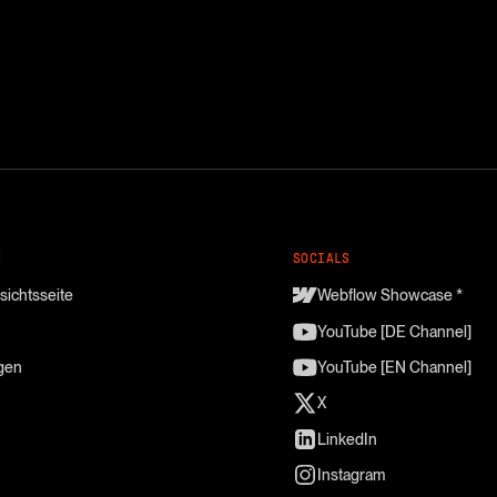
M
SOCIALS
sichtsseite
Webflow Showcase *
YouTube [DE Channel]
gen
YouTube [EN Channel]
X
LinkedIn
Instagram