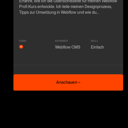
Erfahre, wie ich die Übersichtsseite für meinen Webflow
Profi Kurs entwickle. Ich teile meinen Designprozess,
Tipps zur Umsetzung in Webflow und wie du
fortgeschrittene Techniken anwendest.
VIDEO
KATEGORIE
SKILL
Webflow CMS
Einfach
Anschauen
Anschauen