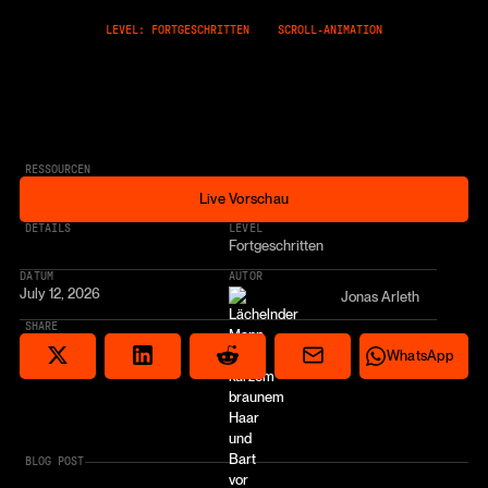
LEVEL: FORTGESCHRITTEN
SCROLL-ANIMATION
RESSOURCEN
Live Vorschau
Live Vorschau
* AFFILIATE LINK
DETAILS
LEVEL
Fortgeschritten
DATUM
AUTOR
July 12, 2026
Jonas Arleth
SHARE
Share via email
Share on Reddit
Auf X teilen
Share on LinkedIn
Share on Wha
WhatsApp
BLOG POST