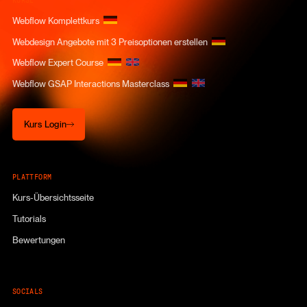
KURSE
Webflow Komplettkurs
Webdesign Angebote mit 3 Preisoptionen erstellen
Webflow Expert Course
Webflow GSAP Interactions Masterclass
Kurs Login
Kurs Login
PLATTFORM
Kurs-Übersichtsseite
Tutorials
Bewertungen
SOCIALS