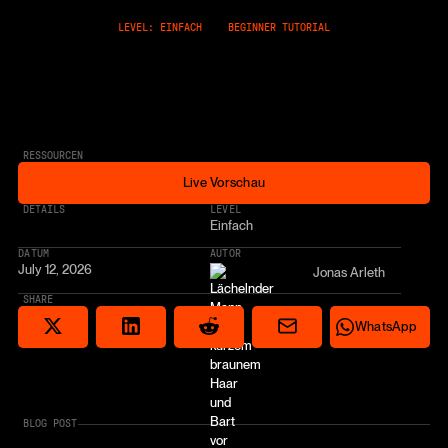
LEVEL: EINFACH
BEGINNER TUTORIAL
RESSOURCEN
Live Vorschau
Live Vorschau
* AFFILIATE LINK
DETAILS
LEVEL
Einfach
DATUM
AUTOR
July 12, 2026
Jonas Arleth
SHARE
Share via email
Share on Reddit
Auf X teilen
Share on LinkedIn
Share on Wha
WhatsApp
BLOG POST