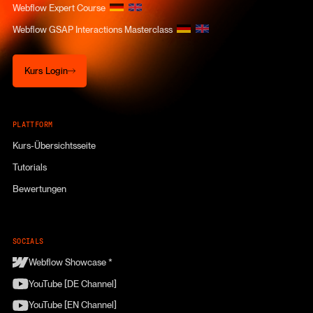
Webflow Expert Course
Webflow GSAP Interactions Masterclass
Kurs Login
Kurs Login
PLATTFORM
Kurs-Übersichtsseite
Tutorials
Bewertungen
SOCIALS
Webflow Showcase *
YouTube [DE Channel]
YouTube [EN Channel]