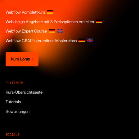
KURSE
Webflow Komplettkurs
Webdesign Angebote mit 3 Preisoptionen erstellen
Webflow Expert Course
Webflow GSAP Interactions Masterclass
Kurs Login
Kurs Login
PLATTFORM
Kurs-Übersichtsseite
Tutorials
Bewertungen
SOCIALS