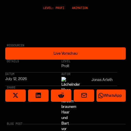
LEVEL: PROFI
ANIMATION
RESSOURCEN
Live Vorschau
Live Vorschau
* AFFILIATE LINK
DETAILS
LEVEL
Profi
DATUM
AUTOR
July 12, 2026
Jonas Arleth
SHARE
Share via email
Share on Reddit
Auf X teilen
Share on LinkedIn
Share on Wha
WhatsApp
BLOG POST