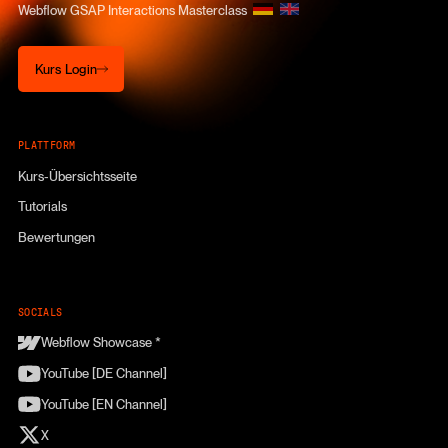
Webflow GSAP Interactions Masterclass
Kurs Login
Kurs Login
PLATTFORM
Kurs-Übersichtsseite
Tutorials
Bewertungen
SOCIALS
Webflow Showcase *
YouTube [DE Channel]
YouTube [EN Channel]
X