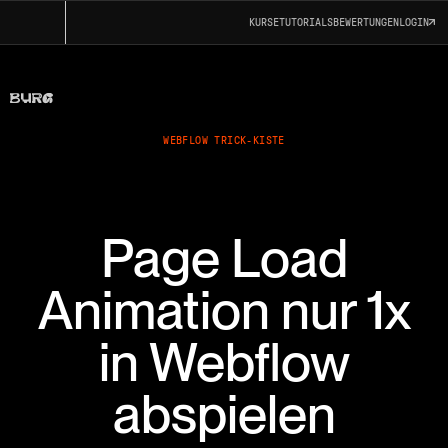
KURSE
TUTORIALS
BEWERTUNGEN
LOGIN
WEBFLOW TRICK-KISTE
Page Load
Animation nur 1x
in Webflow
abspielen